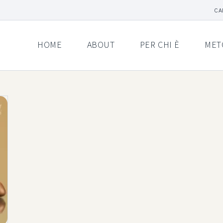
CA
HOME
ABOUT
PER CHI È
MET