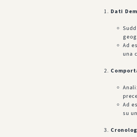
Dati Dem
Suddi
geogr
Ad es
una c
Comporta
Anali
prec
Ad es
su un
Cronolog