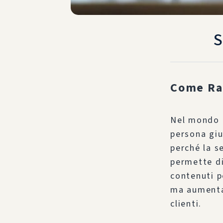
S
Come Rag
Nel mondo d
persona giu
perché la s
permette di
contenuti p
ma aumenta 
clienti.