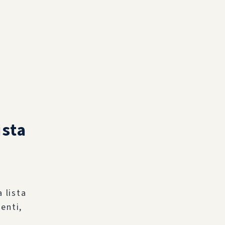
ista
 lista
enti,