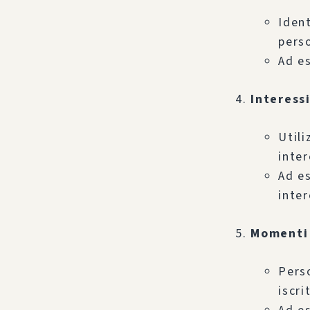
Ident
perso
Ad es
Interessi
Utili
inter
Ad e
inte
Momenti 
Perso
iscri