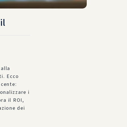
il
alla
ti. Ecco
ncente:
onalizzare i
ra il ROI,
azione dei