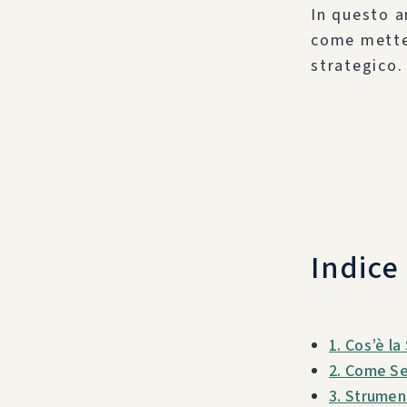
In questo a
come metter
strategico.
Indice
1. Cos’è l
2. Come Se
3. Strumen