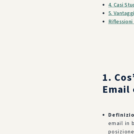
4. Casi St
5. Vantaggi
Riflessioni 
1. Cos
Email 
Definizi
email in 
posizione