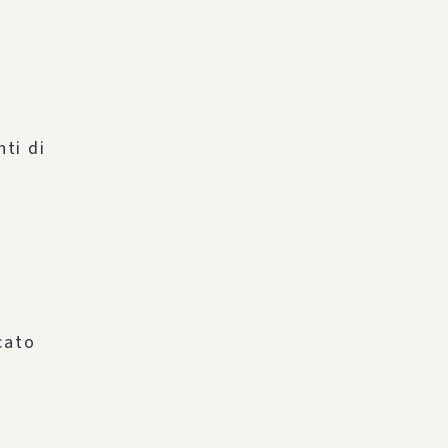
ti di
cato