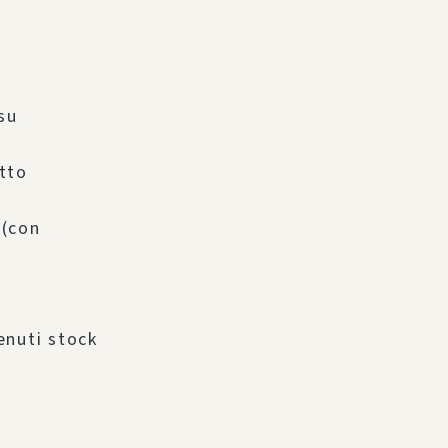
su
otto
 (con
enuti stock