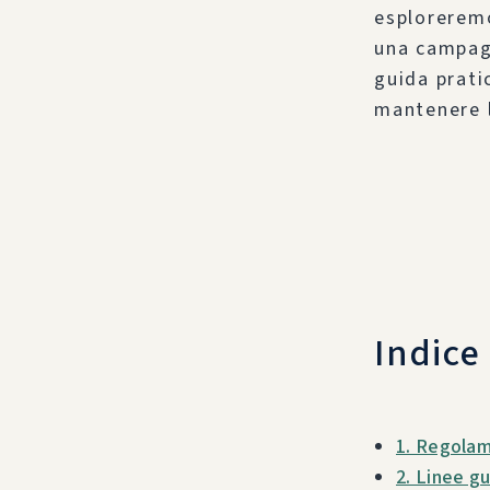
esploreremo
una campagn
guida prati
mantenere l
Indice
1. Regolam
2. Linee gu