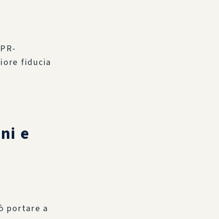
DPR-
iore fiducia
ni e
ò portare a