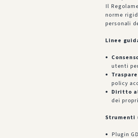
Il Regolame
norme rigide
personali de
Linee guid
Consenso
utenti pe
Traspare
policy ac
Diritto a
dei propri
Strumenti u
Plugin G