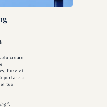
ng
à
solo creare
le
cy, l’uso di
ò portare a
del tuo
ing”
,