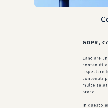
C
GDPR, Co
Lanciare un
contenuti a
rispettare l
contenuti p
multe salat
brand.
In questo a