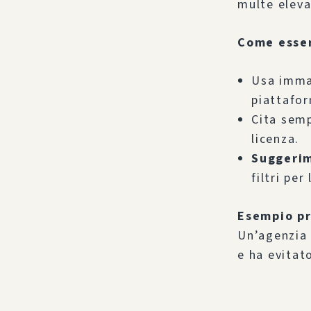
multe eleva
Come esser
Usa imma
piattafo
Cita semp
licenza.
Suggeri
filtri per
Esempio pr
Un’agenzia 
e ha evitat