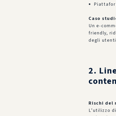
Piattafo
Caso studi
Un e-comme
friendly, r
degli utenti
2. Lin
conten
Rischi del 
L’utilizzo 