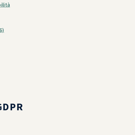
ilità
6)
 GDPR