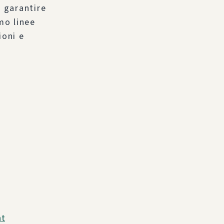
r garantire
mo linee
ioni e
ht