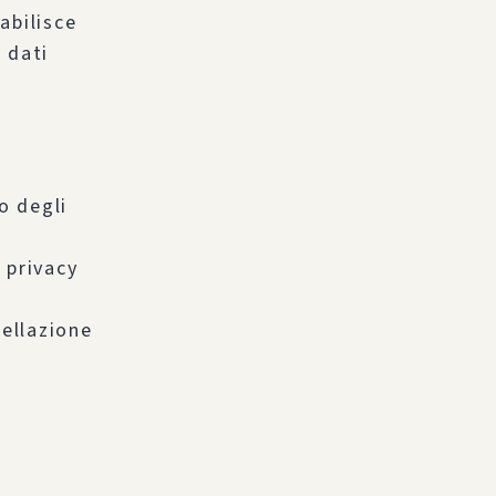
abilisce
i dati
o degli
 privacy
cellazione