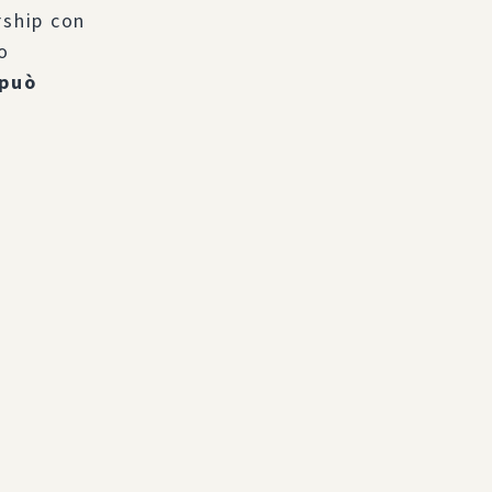
rship con
lo
 può