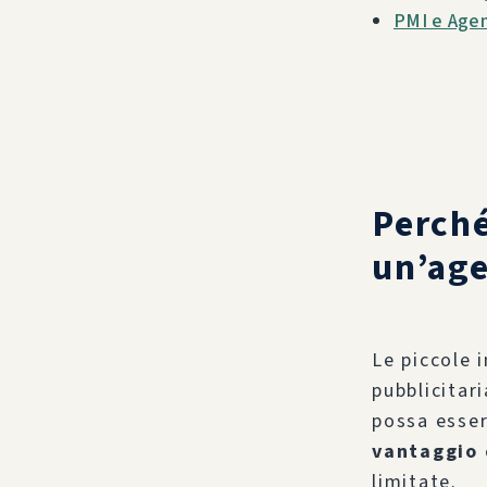
PMI e Agen
Perché
un’age
Le piccole 
pubblicitar
possa esser
vantaggio 
limitate.