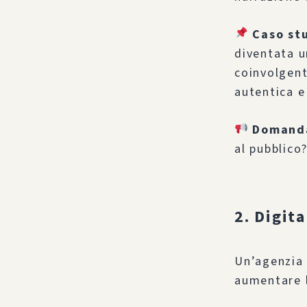
Caso st
diventata u
coinvolgent
autentica e
Domanda 
al pubblico
2. Digit
Un’agenzia 
aumentare la