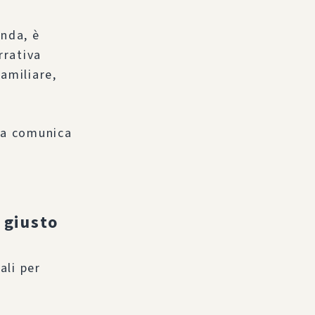
enda, è
rrativa
amiliare,
sa comunica
 giusto
ali per