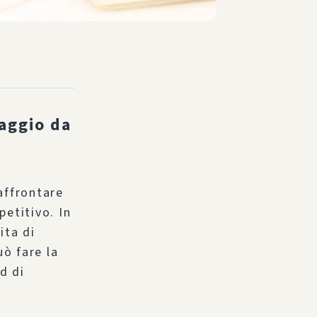
aggio da
a
affrontare
etitivo. In
ita di
uò fare la
d di