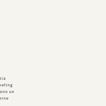
zia
keting
rono un
terne