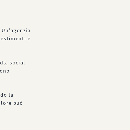
 Un’agenzia
vestimenti e
ds, social
dono
do la
itore può