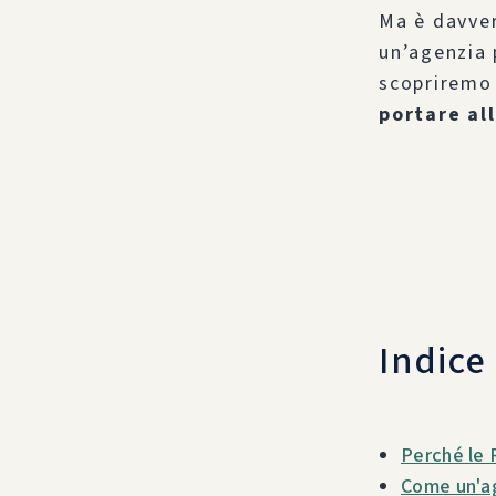
Ma è davver
un’agenzia p
scoprirem
portare al
Indice
Perché le 
Come un'ag