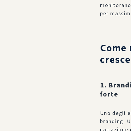
monitorano
per massimi
Come u
cresce
1. Brand
forte
Uno degli e
branding. U
narrazione 