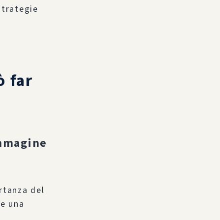
trategie
 far
immagine
rtanza del
 e una