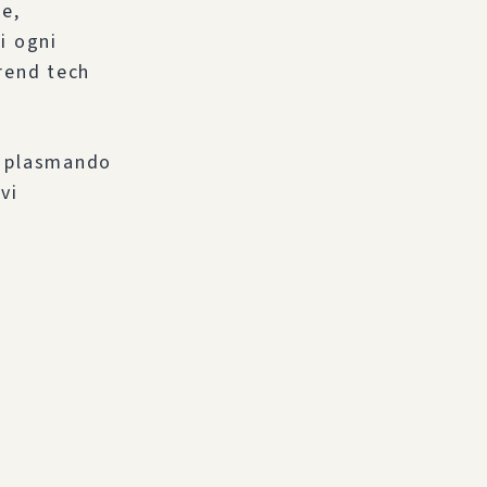
te,
i ogni
trend tech
o plasmando
vi