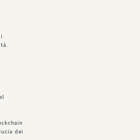
i
ità.
al
lockchain
ducia dei