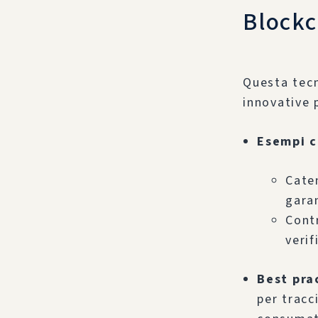
Blockc
Questa tecn
innovative p
Esempi c
Caten
garan
Cont
verif
Best pra
per tracc