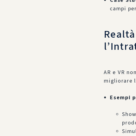
Case Stu
campi per
Realtà
l’Intr
AR e VR non
migliorare 
Esempi p
Show
prodo
Simu