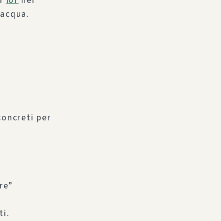
ri
IoT
nei
’acqua.
concreti per
re”
ti.