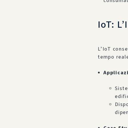
consumat
IoT: L
L’IoT conse
tempo reale
Applicaz
Siste
edifi
Disp
dipen