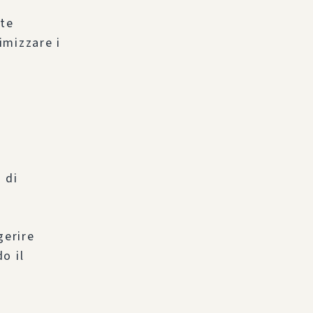
ate
imizzare i
 di
gerire
o il