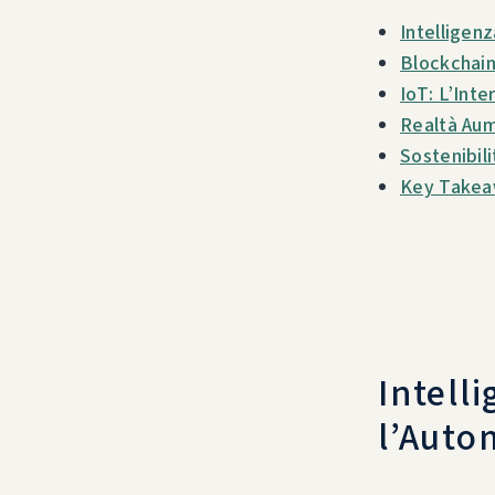
Intelligenz
Blockchain
IoT: L’Int
Realtà Aum
Sostenibil
Key Takea
Intelli
l’Auto