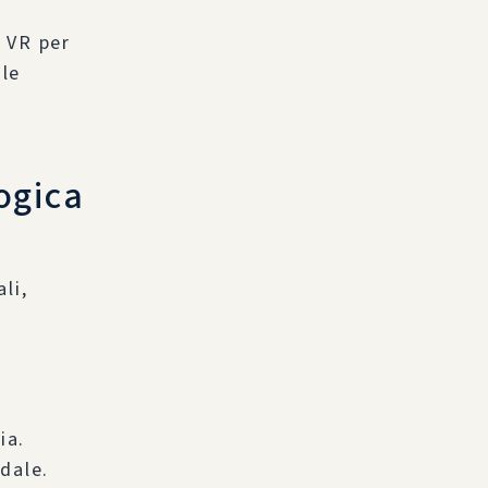
a VR per
 le
ogica
li,
ia.
ndale.