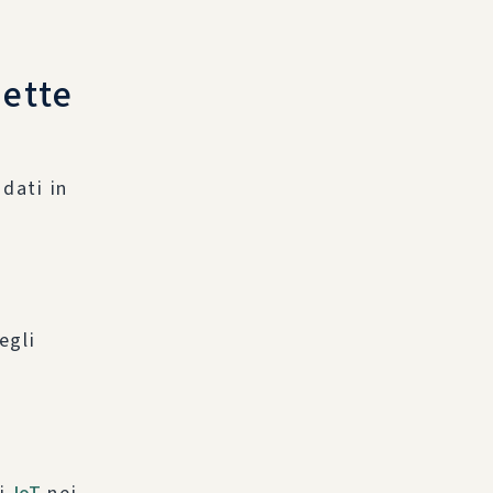
nette
dati in
egli